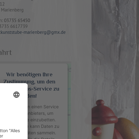
 12
 Marienberg
n:
03735 65450
03735 6617739
:
kunststube-marienberg@gmx.de
ahrt
Wir benötigen Ihre
Zustimmung, um den
Google Maps-Service zu
laden!
Wir verwenden einen Service
eines Drittanbieters, um
Karteninhalte einzubetten.
Dieser Service kann Daten zu
Ihren Aktivitäten sammeln.