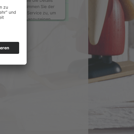
Bitte lesen Sie die Details
durch und stimmen Sie der
Nutzung des Service zu, um
diese Karte anzuzeigen.
Mehr Informationen
Akzeptieren
powered by
Usercentrics
Consent Management
Platform
&
eRecht24