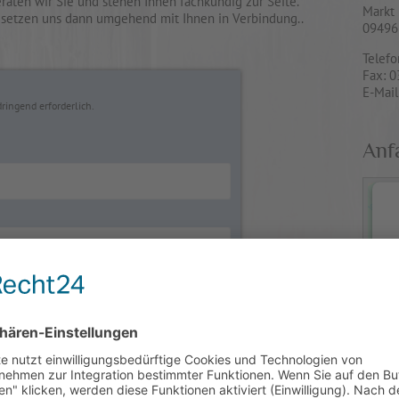
raten wir Sie und stehen Ihnen fachkundig zur Seite.
Markt
r setzen uns dann umgehend mit Ihnen in Verbindung..
09496
Telefo
Fax: 
E-Mail
ringend erforderlich.
Anf