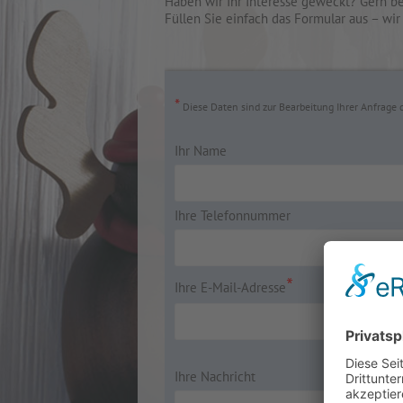
Haben wir Ihr Interesse geweckt? Gern be
Füllen Sie einfach das Formular aus – wi
*
Diese Daten sind zur Bearbeitung Ihrer Anfrage d
Ihr Name
Ihre Telefonnummer
*
Ihre E-Mail-Adresse
Bitte lasse dieses Feld leer.
Bitte lasse dieses Feld leer.
Ihre Nachricht